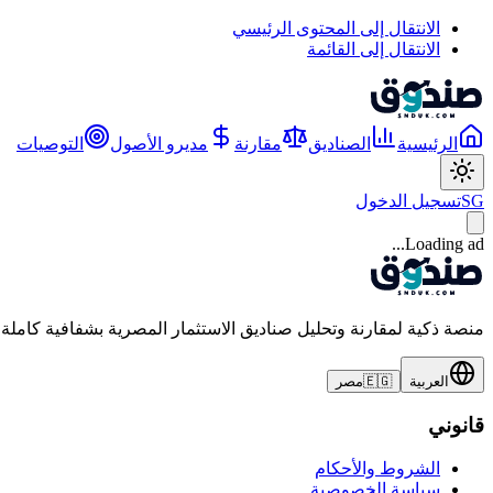
الانتقال إلى المحتوى الرئيسي
الانتقال إلى القائمة
الرئيسية
الصناديق
مقارنة
مديرو الأصول
التوصيات
SG
تسجيل الدخول
Loading ad...
منصة ذكية لمقارنة وتحليل صناديق الاستثمار المصرية بشفافية كاملة
العربية
🇪🇬
مصر
قانوني
الشروط والأحكام
سياسة الخصوصية