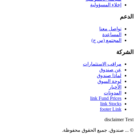
إخلاء المسؤولية
الدعم
تواصل معنا
المساعدة
المجتمع (س ج)
الشركة
مراقب الاستثمارات
عن صندوق
لماذا صندوق
لوحة السوق
الأخبار
المدونات
link Fund Prices
link Stocks
footer Link
disclaimer Text
© ... صندوق. جميع الحقوق محفوظة.