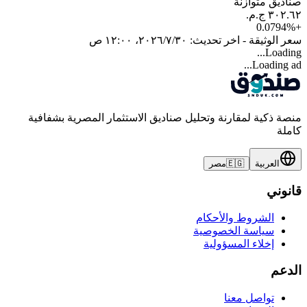
صناديق متوازنة
0.0794
%
+
سعر الوثيقة - اخر تحديث:
٣٠‏/٧‏/٢٠٢٦، ١٢:٠٠ ص
Loading...
Loading ad...
منصة ذكية لمقارنة وتحليل صناديق الاستثمار المصرية بشفافية
كاملة
العربية
🇪🇬
مصر
قانوني
الشروط والأحكام
سياسة الخصوصية
إخلاء المسؤولية
الدعم
تواصل معنا