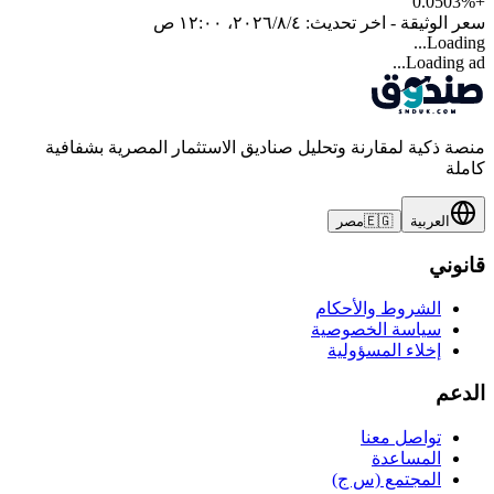
0.0503
%
+
سعر الوثيقة - اخر تحديث:
٤‏/٨‏/٢٠٢٦، ١٢:٠٠ ص
Loading...
Loading ad...
منصة ذكية لمقارنة وتحليل صناديق الاستثمار المصرية بشفافية
كاملة
العربية
🇪🇬
مصر
قانوني
الشروط والأحكام
سياسة الخصوصية
إخلاء المسؤولية
الدعم
تواصل معنا
المساعدة
المجتمع (س ج)