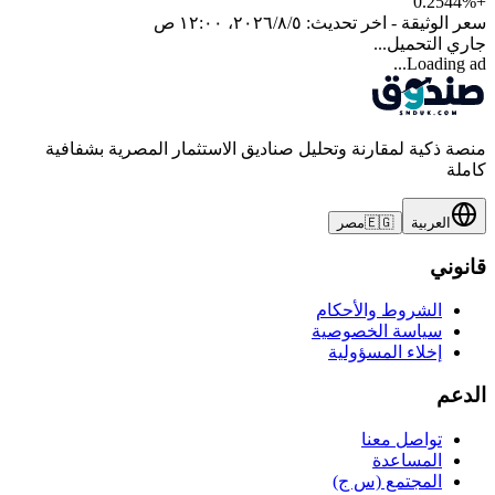
0.2544
%
+
سعر الوثيقة - اخر تحديث:
٥‏/٨‏/٢٠٢٦، ١٢:٠٠ ص
جاري التحميل...
Loading ad...
منصة ذكية لمقارنة وتحليل صناديق الاستثمار المصرية بشفافية
كاملة
العربية
🇪🇬
مصر
قانوني
الشروط والأحكام
سياسة الخصوصية
إخلاء المسؤولية
الدعم
تواصل معنا
المساعدة
المجتمع (س ج)