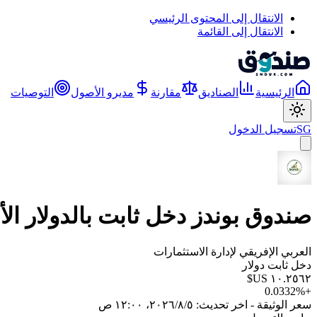
الانتقال إلى المحتوى الرئيسي
الانتقال إلى القائمة
الرئيسية
الصناديق
مقارنة
مديرو الأصول
التوصيات
SG
تسجيل الدخول
صندوق بوندز دخل ثابت بالدولار الأمريك
العربي الإفريقي لإدارة الاستثمارات
دخل ثابت دولار
0.0332
%
+
سعر الوثيقة - اخر تحديث:
٥‏/٨‏/٢٠٢٦، ١٢:٠٠ ص