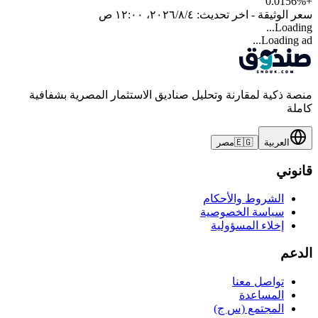
0.0156
%
+
سعر الوثيقة - اخر تحديث:
٤‏/٨‏/٢٠٢٦، ١٢:٠٠ ص
Loading...
Loading ad...
منصة ذكية لمقارنة وتحليل صناديق الاستثمار المصرية بشفافية
كاملة
العربية
🇪🇬
مصر
قانوني
الشروط والأحكام
سياسة الخصوصية
إخلاء المسؤولية
الدعم
تواصل معنا
المساعدة
المجتمع (س ج)