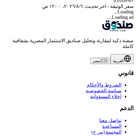
0.0109
%
+
سعر الوثيقة - اخر تحديث:
٦‏/٨‏/٢٠٢٦، ١٢:٠٠ ص
Loading...
Loading ad...
منصة ذكية لمقارنة وتحليل صناديق الاستثمار المصرية بشفافية
كاملة
العربية
🇪🇬
مصر
قانوني
الشروط والأحكام
سياسة الخصوصية
إخلاء المسؤولية
الدعم
تواصل معنا
المساعدة
المجتمع (س ج)