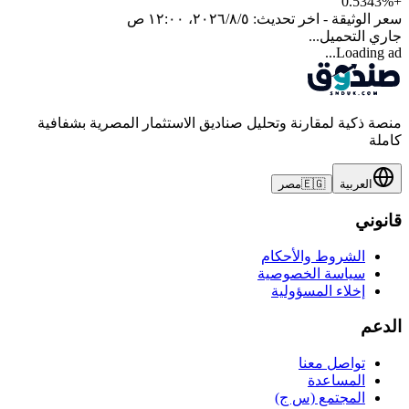
0.5343
%
+
سعر الوثيقة - اخر تحديث:
٥‏/٨‏/٢٠٢٦، ١٢:٠٠ ص
جاري التحميل...
Loading ad...
منصة ذكية لمقارنة وتحليل صناديق الاستثمار المصرية بشفافية
كاملة
العربية
🇪🇬
مصر
قانوني
الشروط والأحكام
سياسة الخصوصية
إخلاء المسؤولية
الدعم
تواصل معنا
المساعدة
المجتمع (س ج)