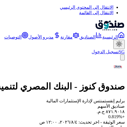
الانتقال إلى المحتوى الرئيسي
الانتقال إلى القائمة
الرئيسية
الصناديق
مقارنة
مديرو الأصول
التوصيات
SG
تسجيل الدخول
صندوق كنوز - البنك المصري لتنمي
برايم إنفستمنتس لإدارة الإستثمارات المالية
صناديق الأسهم
0.819
%
+
سعر الوثيقة - اخر تحديث:
٤‏/٨‏/٢٠٢٦، ١٢:٠٠ ص