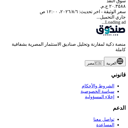
سوق النقد
سعر الوثيقة - اخر تحديث:
٦‏/٨‏/٢٠٢٦، ١٢:٠٠ ص
جاري التحميل...
Loading ad...
منصة ذكية لمقارنة وتحليل صناديق الاستثمار المصرية بشفافية
كاملة
العربية
🇪🇬
مصر
قانوني
الشروط والأحكام
سياسة الخصوصية
إخلاء المسؤولية
الدعم
تواصل معنا
المساعدة