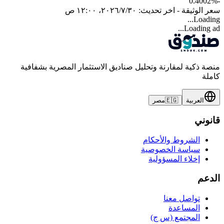
%
-0.4002
سعر الوثيقة - اخر تحديث:
٣٠‏/٧‏/٢٠٢٦، ١٢:٠٠ ص
Loading...
Loading ad...
منصة ذكية لمقارنة وتحليل صناديق الاستثمار المصرية بشفافية
كاملة
العربية
🇪🇬
مصر
قانوني
الشروط والأحكام
سياسة الخصوصية
إخلاء المسؤولية
الدعم
تواصل معنا
المساعدة
المجتمع (س ج)