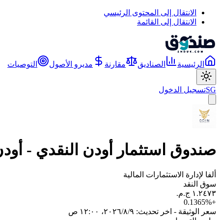
الانتقال إلى المحتوى الرئيسي
الانتقال إلى القائمة
الرئيسية
الصناديق
مقارنة
مديرو الأصول
التوصيات
SG
تسجيل الدخول
صندوق استثمار أودن النقدي - أودن 
ألفا لإدارة الاستثمارات المالية
سوق النقد
0.1365
%
+
سعر الوثيقة - اخر تحديث:
٩‏/٨‏/٢٠٢٦، ١٢:٠٠ ص