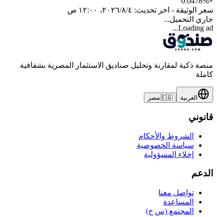
0.0478
%
+
سعر الوثيقة - اخر تحديث:
٤‏/٨‏/٢٠٢٦، ١٢:٠٠ ص
جاري التحميل...
Loading ad...
منصة ذكية لمقارنة وتحليل صناديق الاستثمار المصرية بشفافية
كاملة
العربية
🇪🇬
مصر
قانوني
الشروط والأحكام
سياسة الخصوصية
إخلاء المسؤولية
الدعم
تواصل معنا
المساعدة
المجتمع (س ج)