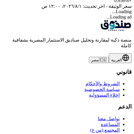
0.656
%
+
سعر الوثيقة - اخر تحديث:
١‏/٨‏/٢٠٢٦، ١٢:٠٠ ص
Loading...
Loading ad...
منصة ذكية لمقارنة وتحليل صناديق الاستثمار المصرية بشفافية
كاملة
العربية
🇪🇬
مصر
قانوني
الشروط والأحكام
سياسة الخصوصية
إخلاء المسؤولية
الدعم
تواصل معنا
المساعدة
المجتمع (س ج)