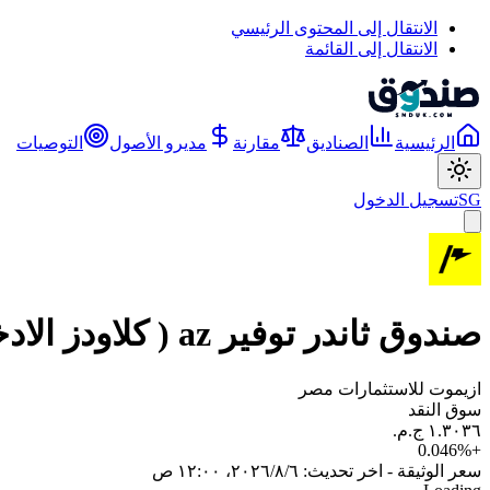
الانتقال إلى المحتوى الرئيسي
الانتقال إلى القائمة
الرئيسية
الصناديق
مقارنة
مديرو الأصول
التوصيات
SG
تسجيل الدخول
صندوق ثاندر توفير az ( كلاودز الادخار )
ازيموت للاستثمارات مصر
سوق النقد
0.046
%
+
سعر الوثيقة - اخر تحديث:
٦‏/٨‏/٢٠٢٦، ١٢:٠٠ ص